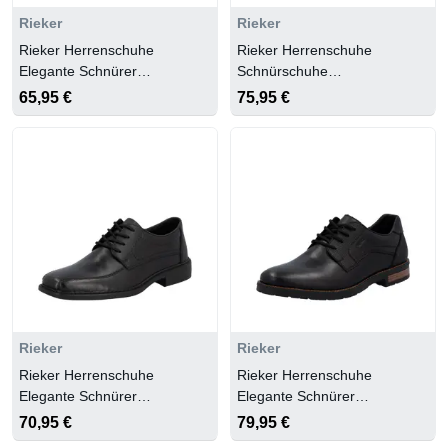
Rieker
Rieker
Rieker Herrenschuhe
Rieker Herrenschuhe
Elegante Schnürer
Schnürschuhe
schwarz/schwarz/mandel
gaucho/lake/navy/amaretto
65,95 €
75,95 €
Rieker
Rieker
Rieker Herrenschuhe
Rieker Herrenschuhe
Elegante Schnürer
Elegante Schnürer
nero/schwarz
nero/schwarz
70,95 €
79,95 €