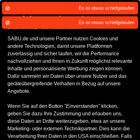
Wir nutzen Cookies um unsere Dienste
zu erbringen und zu verbessern.
Datenschutz - Sie entscheiden!
SABU.de und unsere Partner nutzen Cookies und
Alle Produkte
Herrenschuhe
Schnürschuhe
andere Technologien, damit unsere Plattformen
Schnürschuhe
zuverlässig und sicher laufen, wir die Performance
nachvollziehen und Ihnen in Zukunft möglichst relevante
Inhalte und personalisierte Werbung zeigen können.
ALLE FILTER
Dafür sammeln wir Daten über unsere Nutzer und das
geräteübergreifende Verhalten in Bezug auf unsere
Angebote.
Marken
Größe
Farbe
Geschlecht
Filia
Wenn Sie auf den Button
"Einverstanden"
klicken,
geben Sie dazu Ihre Zustimmung und erlauben uns,
112 Produkte
diese Daten an Dritte weiterzugeben, etwa an unsere
Marketing- oder externen Technikpartner. Dies kann die
Verarbeitung Ihrer Daten in den USA einschließen. Falls