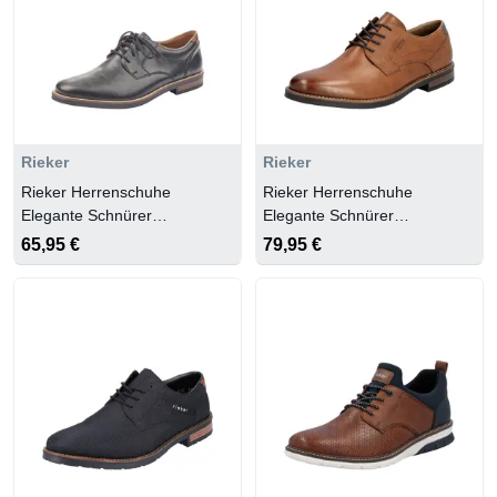
Rieker
Rieker
Rieker Herrenschuhe
Rieker Herrenschuhe
Elegante Schnürer
Elegante Schnürer
schwarz/mogano
muskat/smoke
65,95 €
79,95 €