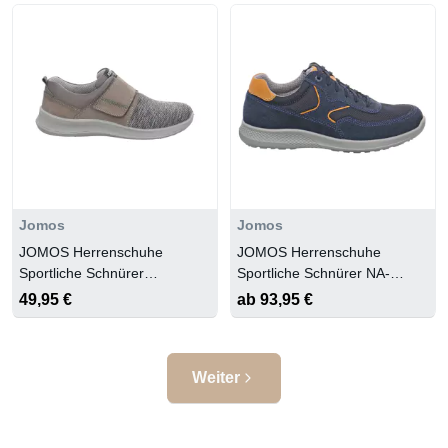
Jomos
Jomos
JOMOS Herrenschuhe
JOMOS Herrenschuhe
Sportliche Schnürer
Sportliche Schnürer NA-
SHARK/SMOKE/GR/SHA
BL/DUNKELBL/TUA
49,95 €
ab 93,95 €
Weiter