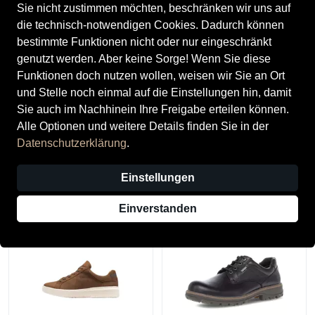
Sie nicht zustimmen möchten, beschränken wir uns auf
die technisch-notwendigen Cookies. Dadurch können
bestimmte Funktionen nicht oder nur eingeschränkt
genutzt werden. Aber keine Sorge! Wenn Sie diese
Funktionen doch nutzen wollen, weisen wir Sie an Ort
und Stelle noch einmal auf die Einstellungen hin, damit
Sie auch im Nachhinein Ihre Freigabe erteilen können.
Alle Optionen und weitere Details finden Sie in der
Tamaris
Waldläufer
Datenschutzerklärung
.
Tamaris Herrenschuhe
Waldläufer Herrenschuhe
Sportliche Schnürer BROWN
Sportliche Schnürer marine
Einstellungen
cognac
93,95 €
93,95 €
Einverstanden
-29 %